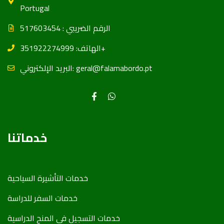
Portugal
الرقم الضریبي : 517603454
الهاتف: 351922274999+
البريد الإلكتروني: geral@falamabordo.pt
خدماتنا
خدمات التأشیرة السیاحیة
خدمات السفر للدراسة
خدمات التسجیل في المنح الدراسیة